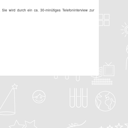
 Sie wird durch ein ca. 30-minütiges Telefoninterview zur