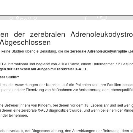
gen der zerebralen Adrenoleukodystro
- Abgeschlossen
es keine Studien über die Belastung, die die
zerebrale Adrenoleukodystrophie
(
z
t ELA International und begleitet von ARGO Santé, einem Unternehmen für Gesundh
en der Krankheit auf Jungen mit zerebraler X-ALD.
eser Studie?
ist es, die Auswirkungen der Krankheit auf die Patienten und ihre Familien bess
ptome und der Einsetzung von Maßnahmen zur Verbesserung der Lebensqualität de
ene Betreuer(innen) von Kindern, bei denen vor dem 18. Lebensjahr und seit wenig
i denen eine zerebrale X-ALD diagnostiziert wurde, und wenn bei einem der Kinder
Kinder teilnehmen.
Lebensverlaufs, der Diagnoseerfahrung, den Auswirkungen der Betreuung, dem all