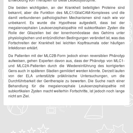
Die beiden wichtigsten, an der Krankheit beteiligten Proteine sind
bekannt, aber die Funktion des MLC1/GlialCAM-Komplexes und die
damit verbundenen pathologischen Mechanismen sind nach wie vor
unbekannt. Es wurde die Hypothese aufgestellt, dass bei der
megalencephalen Leukoenzephalopathie mit subkortikalen Zysten die
Rolle der Gliazellen bei der Ionenhomöostase des Gehirns unter
physiologischen und entzündlichen Bedingungen verändert ist, was das
Fortschreiten der Krankheit bei leichten Kopftraumata oder häufigen
Infektionen erklärt.
Da Patienten mit der MLC2B-Form jedoch einen reversiblen Phänotyp
aufweisen, gehen Experten davon aus, dass der Phänotyp von MLC1-
und MLC2A-Patienten durch die Wiedereinführung des korrigierten
Gens auch in späteren Stadien gemildert werden könnte. Derzeit laufen
von der ELA unterstützte präklinische Untersuchungen, um die
Durchführbarkeit der Gentherapie zu bewerten. Die Suche nach einer
Behandlung für die megalencephale Leukoenzephalopathie mit
subkortikalen Zysten macht weiterhin Fortschritte, ist jedoch noch lange
nicht am Ziel.