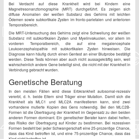
Bei Verdacht auf diese Krankheit wird bei Kindern eine
Magnetresonanztomographie (MRT) durchgeführt. Es zeigen sich
diffuse Anomalien der weißen Substanz des Gehirns mit leichten
Ödemen sowie subkortikale Zysten im fronto-parietalen und anterioren
Temporalbereich.
Die MRT-Untersuchung des Gehirns zeigt eine Schwellung der weißen
Substanz mit subkortikalen Zysten und Myelinvakuolen, vor allem im
vorderen Temporalbereich, die auf eine megalencephale
Leukoenzephalopathie mit subkortikalen Zysten hinweisen. Die
Diagnose kann häufig durch einen Gentest an einer Blutprobe bestätigt
werden. Diese Tests können aber auch nicht aussagekräftig sein, weil
wahrscheinlich andere Gene beteiligt sind, die nicht mit der Krankheit in
Verbindung gebracht wurden.
Genetische Beratung
In den meisten Fällen wird diese Erbkrankheit autosomal-rezessiv
vererbt, d. h. beide Eltern sind Träger einer Mutation. Damit sich die
Krankheit als MLC1 und MLC2A manifestieren kann, sind zwei
vorhandene mutierte Kopien des Gens notwendig. Bei den MLC2B-
Formen ist die Übertragung der Krankheit im Gegensatz zu den beiden
anderen Formen dominant. Ein genetischer Berater kann dabei helfen,
das Risiko der Übertragung auf Kinder zu bestimmen. Bei rezessiven
Formen besteht bei jeder Schwangerschaft eine 25-prozentige Chance,
dass das Kind betroffen ist, und eine 75-prozentige Chance, dass das
Kind nicht betroffen ist.