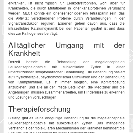
erkranken, ist nicht typisch für Leukodystrophien, wohl aber für
Krankheiten, die durch Mutationen in Ionenkanalproteinen verursacht
werden. MLC1 könnte ein Ionensensor oder ein Tetraspanin sein, das
die Aktivität verschiedener Proteine durch Veränderungen in der
Signaltransduktion reguliert. Experten gehen davon aus, dass die
intrazelluläre Kalziumdynamik bei den Patienten gestört ist und dass
dies zur Pathogenese beiträgt.
Alltäglicher Umgang mit der
Krankheit
Derzeit besteht die Behandlung der megalencephalen
Leukoenzephalopathie mit subkortikalen Zysten in einer
unterstützenden symptomatischen Behandlung. Die Behandlung basiert
auf Physiotherapie, psychomotorischer Stimulation und der Behandlung
von Krampfanfällen. Es ist immer möglich, eine Komfortlösung
anzubieten, und alle an der Pflege Beteiligten, die Mediziner und die
Angehörigen, müssen zusammenarbeiten, um Hindernisse zu erkennen
und Lösungen vorzuschlagen.
Therapieforschung
Bislang gibt es keine endgültige Behandlung für die megalencephale
Leukoenzephalopathie mit subkortikalen Zysten. Das mangelnde
Verständnis der molekularen Mechanismen der Krankheit behindert die
Entwicklung von Therapien für diese Leukodystrophie.