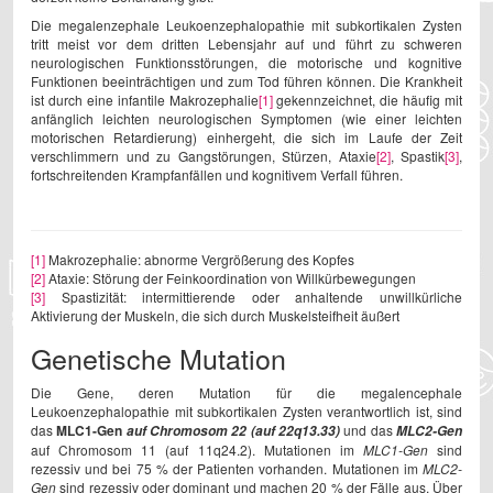
Die megalenzephale Leukoenzephalopathie mit subkortikalen Zysten
tritt meist vor dem dritten Lebensjahr auf und führt zu schweren
neurologischen Funktionsstörungen, die motorische und kognitive
Funktionen beeinträchtigen und zum Tod führen können. Die Krankheit
ist durch eine infantile Makrozephalie
[1]
gekennzeichnet, die häufig mit
anfänglich leichten neurologischen Symptomen (wie einer leichten
motorischen Retardierung) einhergeht, die sich im Laufe der Zeit
verschlimmern und zu Gangstörungen, Stürzen, Ataxie
[2]
, Spastik
[3]
,
fortschreitenden Krampfanfällen und kognitivem Verfall führen.
[1]
Makrozephalie: abnorme Vergrößerung des Kopfes
[2]
Ataxie: Störung der Feinkoordination von Willkürbewegungen
[3]
Spastizität: intermittierende oder anhaltende unwillkürliche
Aktivierung der Muskeln, die sich durch Muskelsteifheit äußert
Genetische Mutation
Die Gene, deren Mutation für die megalencephale
Leukoenzephalopathie mit subkortikalen Zysten verantwortlich ist, sind
das
MLC1-Gen
und das
auf Chromosom 22 (auf 22q13.33)
MLC2-Gen
auf Chromosom 11 (auf 11q24.2). Mutationen im
MLC1-Gen
sind
rezessiv und bei 75 % der Patienten vorhanden. Mutationen im
MLC2-
Gen
sind rezessiv oder dominant und machen 20 % der Fälle aus. Über