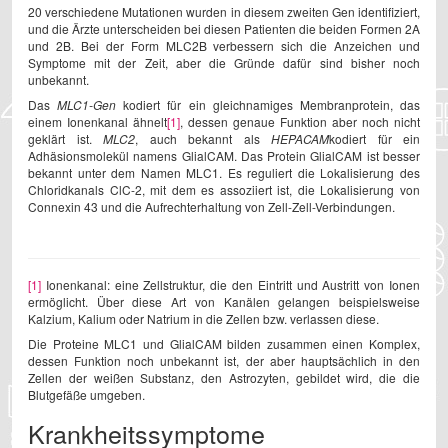
20 verschiedene Mutationen wurden in diesem zweiten Gen identifiziert,
und die Ärzte unterscheiden bei diesen Patienten die beiden Formen 2A
und 2B. Bei der Form MLC2B verbessern sich die Anzeichen und
Symptome mit der Zeit, aber die Gründe dafür sind bisher noch
unbekannt.
Das
MLC1-Gen
kodiert für ein gleichnamiges Membranprotein, das
einem Ionenkanal ähnelt
[1]
, dessen genaue Funktion aber noch nicht
geklärt ist.
MLC2
, auch bekannt als
HEPACAM
kodiert für ein
Adhäsionsmolekül namens GlialCAM. Das Protein GlialCAM ist besser
bekannt unter dem Namen MLC1. Es reguliert die Lokalisierung des
Chloridkanals ClC-2, mit dem es assoziiert ist, die Lokalisierung von
Connexin 43 und die Aufrechterhaltung von Zell-Zell-Verbindungen.
[1]
Ionenkanal: eine Zellstruktur, die den Eintritt und Austritt von Ionen
ermöglicht. Über diese Art von Kanälen gelangen beispielsweise
Kalzium, Kalium oder Natrium in die Zellen bzw. verlassen diese.
Die Proteine MLC1 und GlialCAM bilden zusammen einen Komplex,
dessen Funktion noch unbekannt ist, der aber hauptsächlich in den
Zellen der weißen Substanz, den Astrozyten, gebildet wird, die die
Blutgefäße umgeben.
Krankheitssymptome