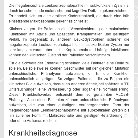
Die megalencephale Leukoenzephalopathie mit subkortikalen Zysten ist
durch fortschreitende motorische und kognitive Defizite gekennzeichnet.
Es handelt sich um eine erbliche Kinderkrankheit, die durch eine früh
einsetzende Makrozephalie gekennzeichnet ist.
Klinisch zeigen die Patienten eine Verschlechterung der motorischen
Funktionen mit Ataxie und Spastizität, Krampfanfällen und geistigem
Verfall. Im Gegensatz zu anderen Leukodystrophien schreitet die
megalenzephale Leukoenzephalopathie mit subkortikalen Zysten nur
sehr langsam voran, aber leichte Kopftraumata und häufige Infektionen
können den klinischen Zustand der Patienten verschlimmern.
Für die Schwere der Erkrankung scheinen viele Faktoren eine Rolle zu
spielen. Beispielsweise können Geschwister mit der gleichen Mutation
unterschiedliche Phänotypen aufweisen, d. h. die Krankheit
unterschiedlich ausprägen. So zeigen Patienten, die zu Beginn ein
klinisches Bild aufweisen, dass allen anderen ähnelt, bei späteren MRT-
Untersuchungen eine Verbesserung oder sogar eine Normalisierung.
Dieser Krankheitsverlauf entspricht dem so genannten MLC2B-
Phänotyp. Auch diese Patienten können unterschiedliche Phänotypen
aufweisen, die von einer gutartigen, vorübergehenden Form der
megalencephalen Leukoenzephalopathie mit subkortikalen Zysten bis
hin zu einer Form mit Makrozephalie und geistiger Retardierung mit
oder ohne Autismus reichen.
Krankheitsdiagnose