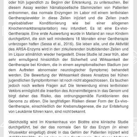
oder früh jugendlich zu Beginn der Erkrankung, zu untersuchen. Bei
diesem Assay werden hämatopoetische Stammzellen von Patienten
entnommen, das normale Enzymgen im Labor mit einem lentiviralen
Gentherapievektor in diese Zellen injiziert und die Zellen (nach
myeloablativer Konditionierung wie bei einer allogenen
Knochenmarktransplantation) neu infundiert. Es ist eine Ex-vivo-
Gentherapie. Eine erste Auswertung wurde in Mailand an neun Kindern
durchgeführt, die sich seit mindestens 18 Monaten einer Gentherapie
unterzogen hatten (Sessa et al., 2016). Sie leben alle, und die Aktivität
des ARSA-Enzyms wird in den zirkulierenden blutbildenden Zellen und
im Liquor allmählich wieder hergestellt. Diese Studie ist zwar früh, aber
sehr ermutigend hinsichtlich der Sicherheit und Wirksamkeit der
Gentherapie bei Kindern, die in einem asymptomatischen Stadium (vor
dem Auftreten abnormaler neurologischer Symptome) behandelt
werden. Die Bewertung der Wirksamkeit dieses Ansatzes bei frühen
jugendlichen Symptomformen ist noch nicht abgeschlossen. Es tauchen
jedoch noch weitere Fragen auf: Die Verwendung eines lentiviralen
Vektors ermöglicht die Insertion des Arzneimittelgens in das Genom und
birgt daher das Risiko, das ordnungsgemäße Funktionieren des
Genoms zu stören. Die langfristigen Risiken dieser Form der Ex-vivo-
Gentherapie, einschließlich der Krebsmutagenese, die zur Entstehung
von Leukämie führen kann, sind nicht bekannt.
Gleichzeitig wird im Krankenhaus von Bicêtre eine klinische Studie
durchgeführt, bei der das normale Gen für das Enzym (in einen
Virusvektor eingefügt) direkt in das Gehirn der Patienten injiziert wird