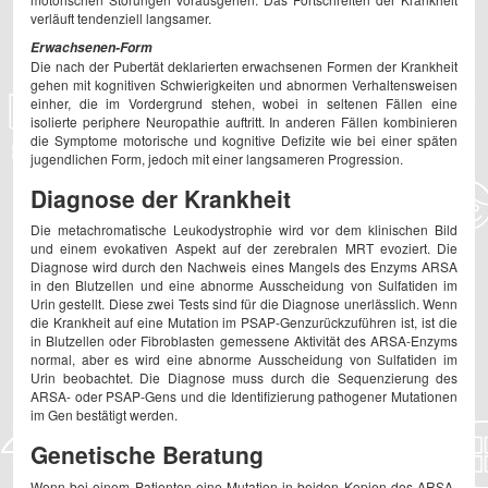
verläuft tendenziell langsamer.
Erwachsenen-Form
Die nach der Pubertät deklarierten erwachsenen Formen der Krankheit
gehen mit kognitiven Schwierigkeiten und abnormen Verhaltensweisen
einher, die im Vordergrund stehen, wobei in seltenen Fällen eine
isolierte periphere Neuropathie auftritt. In anderen Fällen kombinieren
die Symptome motorische und kognitive Defizite wie bei einer späten
jugendlichen Form, jedoch mit einer langsameren Progression.
Diagnose der Krankheit
Die metachromatische Leukodystrophie wird vor dem klinischen Bild
und einem evokativen Aspekt auf der zerebralen MRT evoziert. Die
Diagnose wird durch den Nachweis eines Mangels des Enzyms ARSA
in den Blutzellen und eine abnorme Ausscheidung von Sulfatiden im
Urin gestellt. Diese zwei Tests sind für die Diagnose unerlässlich. Wenn
die Krankheit auf eine Mutation im PSAP-Genzurückzuführen ist, ist die
in Blutzellen oder Fibroblasten gemessene Aktivität des ARSA-Enzyms
normal, aber es wird eine abnorme Ausscheidung von Sulfatiden im
Urin beobachtet. Die Diagnose muss durch die Sequenzierung des
ARSA- oder PSAP-Gens und die Identifizierung pathogener Mutationen
im Gen bestätigt werden.
Genetische Beratung
Wenn bei einem Patienten eine Mutation in beiden Kopien des ARSA-