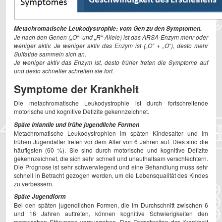
Metachromatische Leukodystrophie: vom Gen zu den Symptomen.
Je nach den Genen („O“- und „R“-Allele) ist das ARSA-Enzym mehr oder
weniger aktiv. Je weniger aktiv das Enzym ist („O“ + „O“), desto mehr
Sulfatide sammeln sich an.
Je weniger aktiv das Enzym ist, desto früher treten die Symptome auf
und desto schneller schreiten sie fort.
Symptome der Krankheit
Die metachromatische Leukodystrophie ist durch fortschreitende
motorische und kognitive Defizite gekennzeichnet.
Späte infantile und frühe jugendliche Formen
Metachromatische Leukodystrophien im späten Kindesalter und im
frühen Jugendalter treten vor dem Alter von 6 Jahren auf. Dies sind die
häufigsten (60 %). Sie sind durch motorische und kognitive Defizite
gekennzeichnet, die sich sehr schnell und unaufhaltsam verschlechtern.
Die Prognose ist sehr schwerwiegend und eine Behandlung muss sehr
schnell in Betracht gezogen werden, um die Lebensqualität des Kindes
zu verbessern.
Späte Jugendform
Bei den späten jugendlichen Formen, die im Durchschnitt zwischen 6
und 16 Jahren auftreten, können kognitive Schwierigkeiten den
motorischen Störungen vorausgehen. Das Fortschreiten der Krankheit