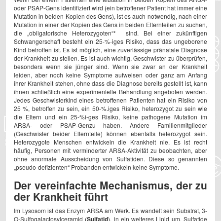
oder PSAP-Gens identifiziert wird (ein betroffener Patient hat immer eine
Mutation in beiden Kopien des Gens), ist es auch notwendig, nach einer
Mutation in einer der Kopien des Gens in beiden Elternteilen zu suchen,
die „obligatorische Heterozygoten“* sind. Bei einer zukünftigen
Schwangerschaft besteht ein 25-%-iges Risiko, dass das ungeborene
Kind betroffen ist. Es ist möglich, eine zuverlässige pränatale Diagnose
der Krankheit zu stellen. Es ist auch wichtig, Geschwister zu überprüfen,
besonders wenn sie jünger sind. Wenn sie zwar an der Krankheit
leiden, aber noch keine Symptome aufweisen oder ganz am Anfang
ihrer Krankheit stehen, ohne dass die Diagnose bereits gestellt ist, kann
ihnen schließlich eine experimentelle Behandlung angeboten werden.
Jedes Geschwisterkind eines betroffenen Patienten hat ein Risiko von
25 %, betroffen zu sein, ein 50-%.iges Risiko, heterozygot zu sein wie
die Eltern und ein 25-%i-ges Risiko, keine pathogene Mutation im
ARSA- oder PSAP-Genzu haben. Andere Familienmitglieder
(Geschwister beider Elternteile) können ebenfalls heterozygot sein.
Heterozygote Menschen entwickeln die Krankheit nie. Es ist recht
häufig, Personen mit verminderter ARSA-Aktivität zu beobachten, aber
ohne anormale Ausscheidung von Sulfatiden. Diese so genannten
„pseudo-defizienten“ Probanden entwickeln keine Symptome.
Der vereinfachte Mechanismus, der zu
der Krankheit führt
Im Lysosom ist das Enzym ARSA am Werk. Es wandelt sein Substrat, 3-
O-Sulfogalactosylceramid (
Sulfatid
), in ein weiteres Lipid um. Sulfatide