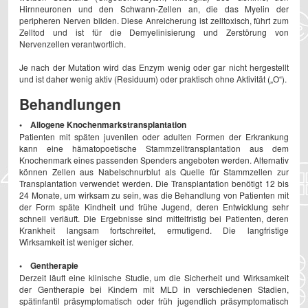
Hirnneuronen und den Schwann-Zellen an, die das Myelin der
peripheren Nerven bilden. Diese Anreicherung ist zelltoxisch, führt zum
Zelltod und ist für die Demyelinisierung und Zerstörung von
Nervenzellen verantwortlich.
Je nach der Mutation wird das Enzym wenig oder gar nicht hergestellt
und ist daher wenig aktiv (Residuum) oder praktisch ohne Aktivität („O“).
Behandlungen
• Allogene Knochenmarkstransplantation
Patienten mit späten juvenilen oder adulten Formen der Erkrankung
kann eine hämatopoetische Stammzelltransplantation aus dem
Knochenmark eines passenden Spenders angeboten werden. Alternativ
können Zellen aus Nabelschnurblut als Quelle für Stammzellen zur
Transplantation verwendet werden. Die Transplantation benötigt 12 bis
24 Monate, um wirksam zu sein, was die Behandlung von Patienten mit
der Form späte Kindheit und frühe Jugend, deren Entwicklung sehr
schnell verläuft. Die Ergebnisse sind mittelfristig bei Patienten, deren
Krankheit langsam fortschreitet, ermutigend. Die langfristige
Wirksamkeit ist weniger sicher.
• Gentherapie
Derzeit läuft eine klinische Studie, um die Sicherheit und Wirksamkeit
der Gentherapie bei Kindern mit MLD in verschiedenen Stadien,
spätinfantil präsymptomatisch oder früh jugendlich präsymptomatisch