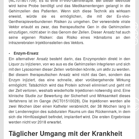
(NCT01801709). Es ist eine in-vivo-Gentherapie. Bei dieser Methode
wird keine Probe benötigt und das Medikamentengen gelangt in die
Gehirnzellen des Patienten. Wenn sich diese Technik als wirksam
erweist, würde sie es ermöglichen, die mit der Ex-vivo-
Gentherapieverbundenen Risiken zu umgehen. Der verwendete virale
Vektor erlaubt es zwar, das therapeutische Gen in die Gehirnzellen
einzufügen, nicht aber in das Genom der Zellen. Dieser Ansatz hat auch
seine eigenen Risiken: das Risiko eines Hämatoms an den
intrazerebralen Injektionsstellen des Vektors.
• Enzym-Ersatz
Ein alternativer Ansatz besteht darin, das Enzymprotein direkt in den
Liquor zu injizieren, von wo aus es die Gehirnzellen integrieren und sich
mit den Lysosomen dieser Zellen verbinden könnte, um aktiv zu werden.
Bei diesem therapeutischen Ansatz wird nicht das Gen, sondern das
Enzym injiziert, das eine schnelle, aber vorübergehende Wirkung
ermöglicht. Tatsächlich wird das Protein schnell eliminiert und geht mit
der Zeit verloren, weshalb wiederholte Injektionen notwendig sind. Eine
klinische Studie zur Bewertung der Sicherheit und Wirksamkeit dieses
Verfahrens ist im Gange (NCT01510028). Die Injektionen werden alle
zwei Wochen über einen Katheter verabreicht, der 38 Wochen lang in
der Lendenregion des subduralen Raums um das Rückenmark, in dem
sich die Hirnflüssigkeit befindet, implantiert wird. Die ersten Ergebnisse
werden nicht vor 2018 erwartet.
Täglicher Umgang mit der Krankheit