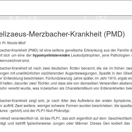
Pelizaeus-Merzbacher-Krankheit (PMD)
n Pr. Nicole Wolf
acher-Krankheit (PMD) ist eine seltene genetische Erkrankung aus der Familie de
lt sich um eine der
hypomyelinisierenden
Leukodystrophien, jene Pathologien 
kennzeichnet sind.
bacher-Krankheit ist nach zwei deutschen Ärzten benannt, die sie im frühen zw
Jungen mit unwillkürlichen oszillierenden Augenbewegungen, Spastik in den Gli
ver Entwicklung beschrieben. Fünfundzwanzig Jahre später, im Jahr 1910, ergab ei
it hatten, darunter zwei Töchter, und dass alle von demselben Verwandten abstamm
Sohn vererbt wurde, was inzwischen als Charakteristikum von Erbkrankheiten be
bacher-Krankheit zeigt sich, je nach Alter des Auftretens der ersten Symptom
r auftritt. Zwei weitere, weniger schwere Formen wurden beschrieben: die spastis
tures - gehört) und der
PLP1
-Null-Phänotyp.
heit verantwortlich ist, ist das
PLP1
, das sich eigentlich auf dem Geschlechtsc
ägt und betrifft typischerweise Jungen oder Männer. Dieses Gen kodiert das