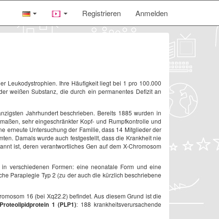
Registrieren
Anmelden
r Leukodystrophien. Ihre Häufigkeit liegt bei 1 pro 100.000
der weißen Substanz, die durch ein permanentes Defizit an
anzigsten Jahrhundert beschrieben. Bereits 1885 wurden in
edmaßen, sehr eingeschränkter Kopf- und Rumpfkontrolle und
ne erneute Untersuchung der Familie, dass 14 Mitglieder der
ten. Damals wurde auch festgestellt, dass die Krankheit nie
kannt ist, deren verantwortliches Gen auf dem X-Chromosom
e, in verschiedenen Formen: eine neonatale Form und eine
che Paraplegie Typ 2 (zu der auch die kürzlich beschriebene
hromosom 16 (bei Xq22.2) befindet. Aus diesem Grund ist die
Proteolipidprotein 1 (PLP1)
: 188 krankheitsverursachende