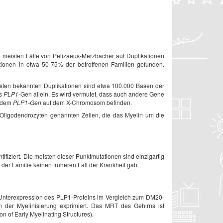
 meisten Fälle von Pelizaeus-Merzbacher auf Duplikationen
ationen in etwa 50-75% der betroffenen Familien gefunden.
nsten bekannten Duplikationen sind etwa 100.000 Basen der
as
PLP1
-Gen allein. Es wird vermutet, dass auch andere Gene
h dem
PLP1-Gen
auf dem X-Chromosom befinden.
 Oligodendrozyten genannten Zellen, die das Myelin um die
tifiziert. Die meisten dieser Punktmutationen sind einzigartig
n der Familie keinen früheren Fall der Krankheit gab.
n Unterexpression des PLP1-Proteins im Vergleich zum DM20-
 der Myelinisierung exprimiert. Das MRT des Gehirns ist
 of Early Myelinating Structures).