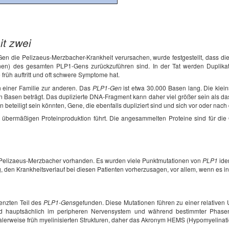
it zwei
 die Pelizaeus-Merzbacher-Krankheit verursachen, wurde festgestellt, dass die
tionen) des gesamten PLP1-Gens zurückzuführen sind. In der Tat werden Duplik
 früh auftritt und oft schwere Symptome hat.
n einer Familie zur anderen. Das
PLP1-Gen
ist etwa 30.000 Basen lang. Die klei
nen Basen beträgt. Das duplizierte DNA-Fragment kann daher viel größer sein als d
eteiligt sein könnten, Gene, die ebenfalls dupliziert sind und sich vor oder nac
r übermäßigen Proteinproduktion führt. Die angesammelten Proteine sind für die
 Pelizaeus-Merzbacher vorhanden. Es wurden viele Punktmutationen von
PLP1
iden
erig, den Krankheitsverlauf bei diesen Patienten vorherzusagen, vor allem, wenn es i
enzten Teil des
PLP1-Gens
gefunden. Diese Mutationen führen zu einer relative
ird hauptsächlich im peripheren Nervensystem und während bestimmter Phasen
alerweise früh myelinisierten Strukturen, daher das Akronym HEMS (Hypomyelination