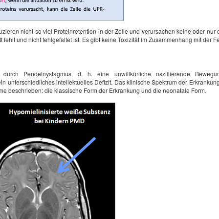
uzieren nicht so viel Proteinretention in der Zelle und verursachen keine oder nu
fehlt und nicht fehlgefaltet ist. Es gibt keine Toxizität im Zusammenhang mit der Fe
et durch Pendelnystagmus, d. h. eine unwillkürliche oszillierende Bew
n unterschiedliches intellektuelles Defizit. Das klinische Spektrum der Erkrankun
e beschrieben: die klassische Form der Erkrankung und die neonatale Form.