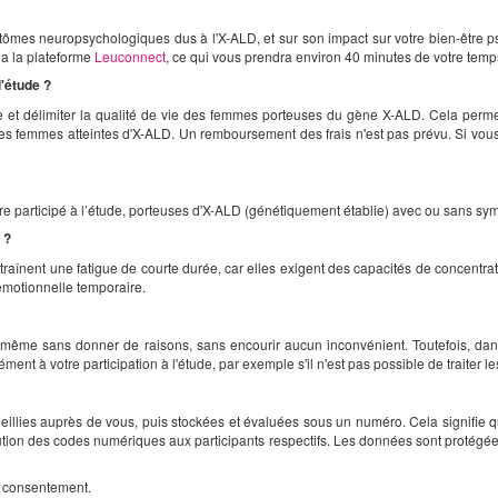
tômes neuropsychologiques dus à l'X-ALD, et sur son impact sur votre bien-être ps
ia la plateforme
Leuconnect
, ce qui vous prendra environ 40 minutes de votre temp
l'étude ?
 et délimiter la qualité de vie des femmes porteuses du gène X-ALD. Cela permett
 femmes atteintes d'X-ALD. Un remboursement des frais n'est pas prévu. Si vous êt
 participé à l’étude, porteuses d'X-ALD (génétiquement établie) avec ou sans sy
 ?
raînent une fatigue de courte durée, car elles exigent des capacités de concentrat
émotionnelle temporaire.
, même sans donner de raisons, sans encourir aucun inconvénient. Toutefois, dans
nt à votre participation à l'étude, par exemple s'il n'est pas possible de traiter l
eillies auprès de vous, puis stockées et évaluées sous un numéro. Cela signifie qu
bution des codes numériques aux participants respectifs. Les données sont protégée
de consentement.