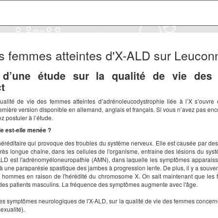
des femmes atteintes d'X-ALD sur Leucon
 d’une étude sur la qualité de vie des
t
ualité de vie des femmes atteintes d’adrénoleucodystrophie liée à l’X s’ouvre 
emière version disponible en allemand, anglais et français. Si vous n’avez pas enco
 postuler à l’étude.
de est-elle menée ?
 héréditaire qui provoque des troubles du système nerveux. Elle est causée par d
rès longue chaîne, dans les cellules de l'organisme, entraîne des lésions du sys
X-ALD est l'adrénomyéloneuropathie (AMN), dans laquelle les symptômes apparaiss
 à une paraparésie spastique des jambes à progression lente. De plus, il y a souvent
les hommes en raison de l'hérédité du chromosome X. On sait maintenant que le
des patients masculins. La fréquence des symptômes augmente avec l'âge.
 des symptômes neurologiques de l'X-ALD, sur la qualité de vie des femmes concern
exualité).