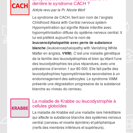
derrière le syndrome CACH ?
Article revu par le Pr. Nicole Wolf
Le syndrome de CACH, tient son nom de l’anglais
Childhood Ataxia with Central nervous system
Hypomyelination qui signifie Ataxie infantile avec
hypomyélinisation diffuse du système nerveux central. Il
lui est préféré aujourd’hui le nom de
leucoencéphalopathie avec perte de substance
blanche
(leukoencephalopathy with Vanishing White
Matter en anglais,
VWM
). C’est une maladie génétique
de la famille des leucodystrophies et bien qu’étant l'une
des leucodystrophies les plus répandues, avec une
prévalence d’environ 1 sur 80 000. Elle fait partie des
leucodystrophies hypomyélinisantes secondaires à un
endommagement des astrocytes. Le syndrome VWM
présente une dégradation progressive de la substance
blanche au niveau du cerveau.
La maladie de Krabbe ou leucodystrophie à
cellules globoïdes
La maladie de Krabbe est une maladie rare héréditaire
qui affecte la substance blanche des systèmes nerveux
central (cerveau et moelle épinière) et périphérique
(nerfs des membres inférieurs et supérieurs).