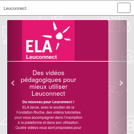
Leuconnect
Précédent
Suiva
Bienvenue sur la
plateforme Leuconnect
!
ELA France et ELA International lancent
Leuconnect, une plateforme en ligne
d’aide à la recherche clinique permettant
le recrutement des patients dans des
études et des essais cliniques, contribuant
ainsi à
accélérer la recherche sur les
leucodystrophies
en France et à
l’international.