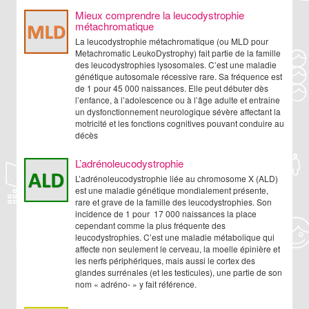
Mieux comprendre la leucodystrophie
métachromatique
La leucodystrophie métachromatique (ou MLD pour
Metachromatic LeukoDystrophy) fait partie de la famille
des leucodystrophies lysosomales. C’est une maladie
génétique autosomale récessive rare. Sa fréquence est
de 1 pour 45 000 naissances. Elle peut débuter dès
l’enfance, à l’adolescence ou à l’âge adulte et entraine
un dysfonctionnement neurologique sévère affectant la
motricité et les fonctions cognitives pouvant conduire au
décès
L’adrénoleucodystrophie
L’adrénoleucodystrophie liée au chromosome X (ALD)
est une maladie génétique mondialement présente,
rare et grave de la famille des leucodystrophies. Son
incidence de 1 pour 17 000 naissances la place
cependant comme la plus fréquente des
leucodystrophies. C’est une maladie métabolique qui
affecte non seulement le cerveau, la moelle épinière et
les nerfs périphériques, mais aussi le cortex des
glandes surrénales (et les testicules), une partie de son
nom « adréno- » y fait référence.