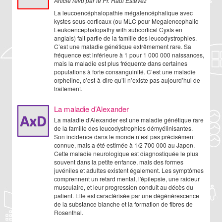
Article revu par le Pr. Raul Estevez
La leucoencéphalopathie mégalencéphalique avec
kystes sous-corticaux (ou MLC pour Megalencephalic
Leukoencephalopathy with subcortical Cysts en
anglais) fait partie de la famille des leucodystrophies.
C’est une maladie génétique extrêmement rare. Sa
fréquence est inférieure à 1 pour 1 000 000 naissances,
mais la maladie est plus fréquente dans certaines
populations à forte consanguinité. C’est une maladie
orpheline, c’est-à-dire qu’il n’existe pas aujourd’hui de
traitement.
La maladie d’Alexander
La maladie d’Alexander est une maladie génétique rare
de la famille des leucodystrophies démyélinisantes.
Son incidence dans le monde n’est pas précisément
connue, mais a été estimée à 1/2 700 000 au Japon.
Cette maladie neurologique est diagnostiquée le plus
souvent dans la petite enfance, mais des formes
juvéniles et adultes existent également. Les symptômes
comprennent un retard mental, l'épilepsie, une raideur
musculaire, et leur progression conduit au décès du
patient. Elle est caractérisée par une dégénérescence
de la substance blanche et la formation de fibres de
Rosenthal.