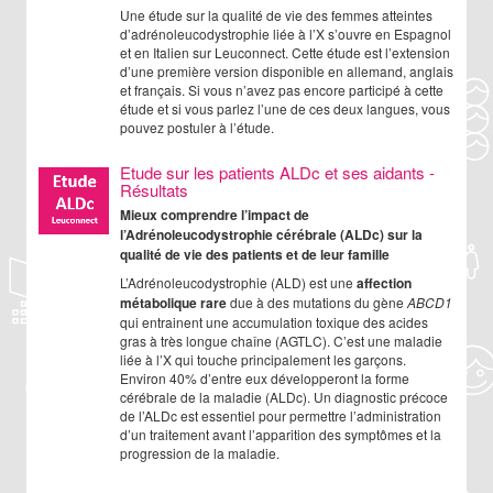
Une étude sur la qualité de vie des femmes atteintes
d’adrénoleucodystrophie liée à l’X s’ouvre en Espagnol
et en Italien sur Leuconnect. Cette étude est l’extension
d’une première version disponible en allemand, anglais
et français. Si vous n’avez pas encore participé à cette
étude et si vous parlez l’une de ces deux langues, vous
pouvez postuler à l’étude.
Etude sur les patients ALDc et ses aidants -
Résultats
Mieux comprendre l’impact de
l’Adrénoleucodystrophie cérébrale (ALDc) sur la
qualité de vie des patients et de leur famille
L’Adrénoleucodystrophie (ALD) est une
affection
métabolique rare
due à des mutations du gène
ABCD1
qui entrainent une accumulation toxique des acides
gras à très longue chaîne (AGTLC). C’est une maladie
liée à l’X qui touche principalement les garçons.
Environ 40% d’entre eux développeront la forme
cérébrale de la maladie (ALDc). Un diagnostic précoce
de l’ALDc est essentiel pour permettre l’administration
d’un traitement avant l’apparition des symptômes et la
progression de la maladie.