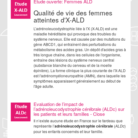
Etude ouverte: Femmes ALD
Qualité de vie des femmes
atteintes d'X-ALD
L’adrénoleucodystrophie liée à l'X (X-ALD) est une
maladie héréditaire qui provoque des troubles du
système nerveux. Elle est causée par des mutations du
gène ABCD1, qui entraînent des perturbations du
métabolisme des acides gras. Un dépôt d'acides gras à
très longue chaîne, dans les cellules de l'organisme,
entraîne des lésions du système nerveux central
(substance blanche du cerveau et de la moelle
épinière). La forme clinique la plus courante de l'X-ALD
est l'adrénomyéloneuropathie (AMN), dans laquelle les
symptômes apparaissent généralement au début de
l'âge adulte.
Evaluation de l’impact de
l’adrénoleucodystrophie cérébrale (ALDc) sur
les patients et leurs familles - Close
Il n’existe aucune étude en France sur le fardeau que
représente l’
adrénoleucodystrophie cérébrale
(
ALDc
)
pour les enfants concernés et leur famille.