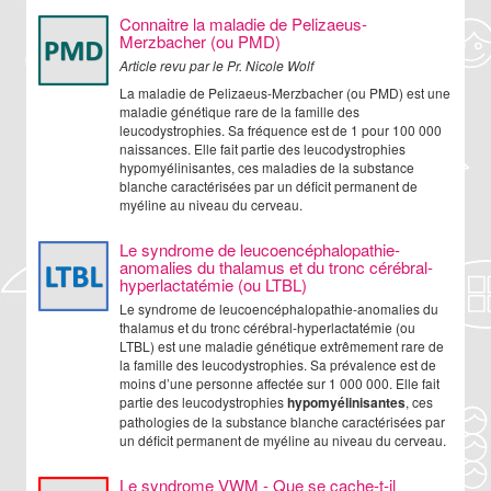
Connaitre la maladie de Pelizaeus-
Merzbacher (ou PMD)
Article revu par le Pr. Nicole Wolf
La maladie de Pelizaeus-Merzbacher (ou PMD) est une
maladie génétique rare de la famille des
leucodystrophies. Sa fréquence est de 1 pour 100 000
naissances. Elle fait partie des leucodystrophies
hypomyélinisantes, ces maladies de la substance
blanche caractérisées par un déficit permanent de
myéline au niveau du cerveau.
Le syndrome de leucoencéphalopathie-
anomalies du thalamus et du tronc cérébral-
hyperlactatémie (ou LTBL)
Le syndrome de leucoencéphalopathie-anomalies du
thalamus et du tronc cérébral-hyperlactatémie (ou
LTBL) est une maladie génétique extrêmement rare de
la famille des leucodystrophies. Sa prévalence est de
moins d’une personne affectée sur 1 000 000. Elle fait
partie des leucodystrophies
hypomyélinisantes
, ces
pathologies de la substance blanche caractérisées par
un déficit permanent de myéline au niveau du cerveau.
Le syndrome VWM - Que se cache-t-il