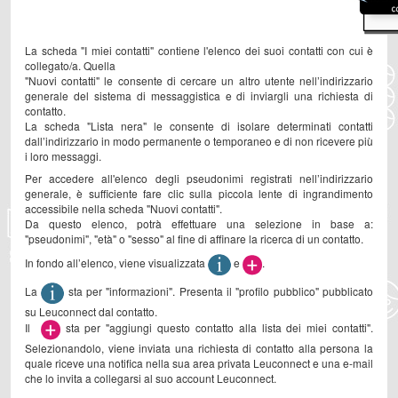
La scheda "I miei contatti" contiene l'elenco dei suoi contatti con cui è
collegato/a. Quella
"Nuovi contatti" le consente di cercare un altro utente nell’indirizzario
generale del sistema di messaggistica e di inviargli una richiesta di
contatto.
La scheda "Lista nera" le consente di isolare determinati contatti
dall’indirizzario in modo permanente o temporaneo e di non ricevere più
i loro messaggi.
Per accedere all'elenco degli pseudonimi registrati nell’indirizzario
generale, è sufficiente fare clic sulla piccola lente di ingrandimento
accessibile nella scheda "Nuovi contatti".
Da questo elenco, potrà effettuare una selezione in base a:
"pseudonimi", "età" o "sesso" al fine di affinare la ricerca di un contatto.
In fondo all’elenco, viene visualizzata
e
.
La
sta per "informazioni". Presenta il "profilo pubblico" pubblicato
su Leuconnect dal contatto.
Il
sta per "aggiungi questo contatto alla lista dei miei contatti".
Selezionandolo, viene inviata una richiesta di contatto alla persona la
quale riceve una notifica nella sua area privata Leuconnect e una e-mail
che lo invita a collegarsi al suo account Leuconnect.