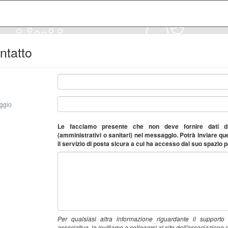
ntatto
aggio
Le facciamo presente che non deve fornire dati di
(amministrativi o sanitari) nel messaggio. Potrà inviare que
il servizio di posta sicura a cui ha accesso dal suo spazio 
Per qualsiasi altra informazione riguardante il supporto 
associativa, la invitiamo a collegarsi al sito dell'associazione