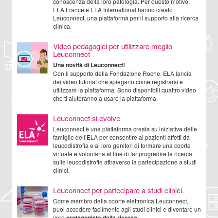
conoscenza della loro patologia. Per questo motivo,
ELA France e ELA International hanno creato
Leuconnect, una piattaforma per il supporto alla ricerca
clinica.
Video pedagogici per utilizzare meglio
Leuconnect
Una novità di Leuconnect!
Con il supporto della Fondazione Roche, ELA lancia
dei video tutorial che spiegano come registrarsi e
utilizzare la piattaforma. Sono disponibili quattro video
che ti aiuteranno a usare la piattaforma.
Leuconnect si evolve
Leuconnect è una piattaforma creata su iniziativa delle
famiglie dell’ELA per consentire ai pazienti affetti da
leucodistrofia e ai loro genitori di formare una coorte
virtuale e volontaria al fine di far progredire la ricerca
sulle leucodistrofie attraverso la partecipazione a studi
clinici.
Leuconnect per partecipare a studi clinici.
Come membro della coorte elettronica Leuconnect,
puoi accedere facilmente agli studi clinici e diventare un
vero
protagonista della ricerca
.