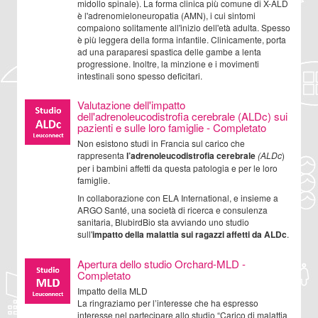
midollo spinale). La forma clinica più comune di X-ALD
è l'adrenomieloneuropatia (AMN), i cui sintomi
compaiono solitamente all'inizio dell'età adulta. Spesso
è più leggera della forma infantile. Clinicamente, porta
ad una paraparesi spastica delle gambe a lenta
progressione. Inoltre, la minzione e i movimenti
intestinali sono spesso deficitari.
Valutazione dell'impatto
dell'adrenoleucodistrofia cerebrale (ALDc) sui
pazienti e sulle loro famiglie - Completato
Non esistono studi in Francia sul carico che
rappresenta
l’adrenoleucodistrofia cerebrale
(ALDc
)
per i bambini affetti da questa patologia e per le loro
famiglie.
In collaborazione con ELA International, e insieme a
ARGO Santé, una società di ricerca e consulenza
sanitaria, BlubirdBio sta avviando uno studio
sull'
impatto della malattia sui ragazzi affetti da ALDc
.
Apertura dello studio Orchard-MLD -
Completato
Impatto della MLD
La ringraziamo per l’interesse che ha espresso
interesse nel partecipare allo studio “Carico di malattia