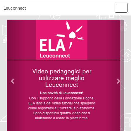
Leuconnect
Precedente
Succe
Benvenuti sulla
piattaforma
Leuconnect!
ELA France ed ELA International lanciano
Leuconnect, una piattaforma di supporto
alla ricerca clinica online per il
reclutamento dei pazienti negli studi e
nelle sperimentazioni cliniche,
contribuendo ad
accelerare la ricerca
sulle leucodistrofie
in Francia e
internazionalmente.