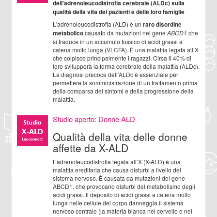
dell'adrenoleucodistrofia cerebrale (ALDc) sulla
qualità della vita dei pazienti e delle loro famiglie
L'adrenoleucodistrofia (ALD) è un
raro disordine
metabolico
causato da mutazioni nel gene
ABCD1
che
si traduce in un accumulo tossico di acidi grassi a
catena molto lunga (VLCFA). È una malattia legata all’X
che colpisce principalmente i ragazzi. Circa il 40% di
loro svilupperà la forma cerebrale della malattia (ALDc).
La diagnosi precoce dell'ALDc è essenziale per
permettere la somministrazione di un trattamento prima
della comparsa dei sintomi e della progressione della
malattia.
Studio aperto: Donne ALD
Qualità della vita delle donne
affette da X-ALD
L’adrenoleucodistrofia legata all’X (X-ALD) è una
malattia ereditaria che causa disturbi a livello del
sistema nervoso. È causata da mutazioni del gene
ABCD1, che provocano disturbi del metabolismo degli
acidi grassi. Il deposito di acidi grassi a catena molto
lunga nelle cellule del corpo danneggia il sistema
nervoso centrale (la materia bianca nel cervello e nel