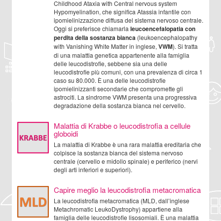
Childhood Ataxia with Central nervous system
Hypomyelination, che significa Atassia infantile con
ipomielinizzazione diffusa del sistema nervoso centrale.
Oggi si preferisce chiamarla
leucoencefalopatia con
perdita della sostanza bianca
(leukoencephalopathy
with Vanishing White Matter in inglese,
VWM
). Si tratta
di una malattia genetica appartenente alla famiglia
delle leucodistrofie, sebbene sia una delle
leucodistrofie più comuni, con una prevalenza di circa 1
caso su 80.000. È una delle leucodistrofie
ipomielinizzanti secondarie che compromette gli
astrociti. La sindrome VWM presenta una progressiva
degradazione della sostanza bianca nel cervello.
Malattia di Krabbe o leucodistrofia a cellule
globoidi
La malattia di Krabbe è una rara malattia ereditaria che
colpisce la sostanza bianca del sistema nervoso
centrale (cervello e midollo spinale) e periferico (nervi
degli arti inferiori e superiori).
Capire meglio la leucodistrofia metacromatica
La leucodistrofia metacromatica (MLD, dall’inglese
Metachromatic LeukoDystrophy) appartiene alla
famiglia delle leucodistrofie lisosomiali. È una malattia