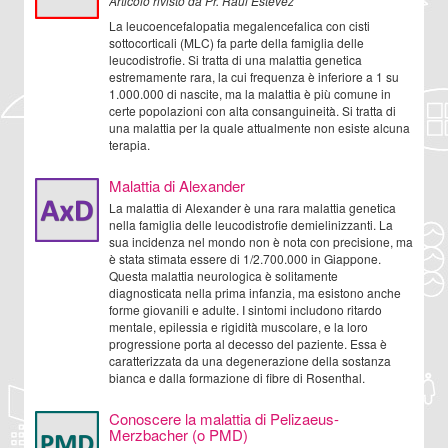
Articolo rivisto da Pr. Raul Estevez
La leucoencefalopatia megalencefalica con cisti
sottocorticali (MLC) fa parte della famiglia delle
leucodistrofie. Si tratta di una malattia genetica
estremamente rara, la cui frequenza è inferiore a 1 su
1.000.000 di nascite, ma la malattia è più comune in
certe popolazioni con alta consanguineità. Si tratta di
una malattia per la quale attualmente non esiste alcuna
terapia.
Malattia di Alexander
La malattia di Alexander è una rara malattia genetica
nella famiglia delle leucodistrofie demielinizzanti. La
sua incidenza nel mondo non è nota con precisione, ma
è stata stimata essere di 1/2.700.000 in Giappone.
Questa malattia neurologica è solitamente
diagnosticata nella prima infanzia, ma esistono anche
forme giovanili e adulte. I sintomi includono ritardo
mentale, epilessia e rigidità muscolare, e la loro
progressione porta al decesso del paziente. Essa è
caratterizzata da una degenerazione della sostanza
bianca e dalla formazione di fibre di Rosenthal.
Conoscere la malattia di Pelizaeus-
Merzbacher (o PMD)