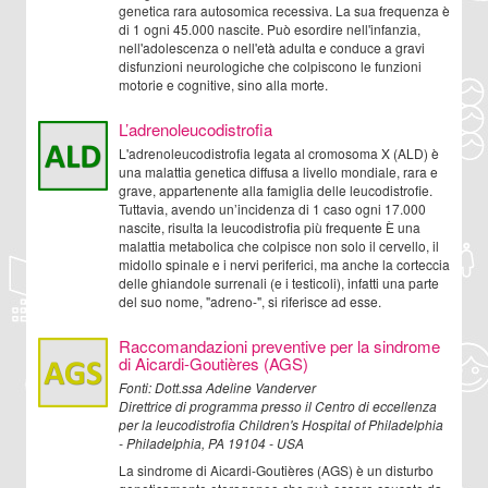
genetica rara autosomica recessiva. La sua frequenza è
di 1 ogni 45.000 nascite. Può esordire nell'infanzia,
nell'adolescenza o nell'età adulta e conduce a gravi
disfunzioni neurologiche che colpiscono le funzioni
motorie e cognitive, sino alla morte.
L’adrenoleucodistrofia
L'adrenoleucodistrofia legata al cromosoma X (ALD) è
una malattia genetica diffusa a livello mondiale, rara e
grave, appartenente alla famiglia delle leucodistrofie.
Tuttavia, avendo un’incidenza di 1 caso ogni 17.000
nascite, risulta la leucodistrofia più frequente È una
malattia metabolica che colpisce non solo il cervello, il
midollo spinale e i nervi periferici, ma anche la corteccia
delle ghiandole surrenali (e i testicoli), infatti una parte
del suo nome, "adreno-", si riferisce ad esse.
Raccomandazioni preventive per la sindrome
di Aicardi-Goutières (AGS)
Fonti: Dott.ssa Adeline Vanderver
Direttrice di programma presso il Centro di eccellenza
per la leucodistrofia Children's Hospital of Philadelphia
- Philadelphia, PA 19104 - USA
La sindrome di Aicardi-Goutières (AGS) è un disturbo