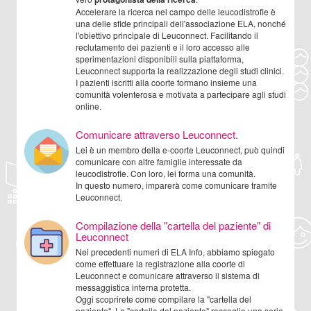
Accelerare la ricerca nel campo delle leucodistrofie è
una delle sfide principali dell'associazione ELA, nonché
l'obiettivo principale di Leuconnect. Facilitando il
reclutamento dei pazienti e il loro accesso alle
sperimentazioni disponibili sulla piattaforma,
Leuconnect supporta la realizzazione degli studi clinici.
I pazienti iscritti alla coorte formano insieme una
comunità volenterosa e motivata a partecipare agli studi
online.
Comunicare attraverso Leuconnect.
Lei è un membro della e-coorte Leuconnect, può quindi
comunicare con altre famiglie interessate da
leucodistrofie. Con loro, lei forma una comunità.
In questo numero, imparerà come comunicare tramite
Leuconnect.
Compilazione della "cartella del paziente" di
Leuconnect
Nei precedenti numeri di ELA Info, abbiamo spiegato
come effettuare la registrazione alla coorte di
Leuconnect e comunicare attraverso il sistema di
messaggistica interna protetta.
Oggi scoprirete come compilare la "cartella del
paziente". La "cartella del paziente" raccoglie una serie