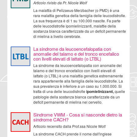
Articolo rivisto da Pr. Nicole Wolf
La malattia di Pelizaeus-Merzbacher (o PMD) è una
rara malattia genetica della famiglia delle leucodistrofie.
La sua frequenza è di 1 su 100.000 nascite. Fa parte
delle leucodistrofie ipomielinizzanti, malattie della
sostanza bianca caratterizzate da un deficit permanente
di mielina a livello cerebrale.
La sindrome da leucoencefalopatia con
anomalie del talamo e del tronco encefalico
con livelli elevati di lattato (o LTBL)
La sindrome da leucoencefalopatia con anomalie del
talamo e del tronco encefalico con livelli elevati di
lattato (o LTBL) è una malattia genetica estremamente
rara appartenente alla famiglia delle leucodistrofie. La
sua prevalenza è inferiore a un caso su 1.000.000. Si
tratta di una delle leucodistrofie
ipomielinizzanti,
quelle
patologie della sostanza bianca caratterizzate da un
deficit permanente di mielina nel cervello.
Sindrome VWM - Cosa si nasconde dietro la
sindrome CACH?
Articolo recensito dalla Prof.ssa Nicole Wolf
La sindrome CACH prende il nome dall'inglese