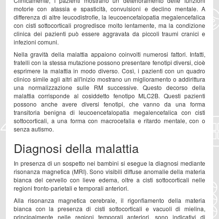
Clinicamente, i pazienti mostrano un deterioramento delle funzioni
motorie con atassia e spasticità, convulsioni e declino mentale. A
differenza di altre leucodistrofie, la leucoencefalopatia megalencefalica
con cisti sottocorticali progredisce molto lentamente, ma la condizione
clinica dei pazienti può essere aggravata da piccoli traumi cranici e
infezioni comuni.
Nella gravità della malattia appaiono coinvolti numerosi fattori. Infatti,
fratelli con la stessa mutazione possono presentare fenotipi diversi, cioè
esprimere la malattia in modo diverso. Così, i pazienti con un quadro
clinico simile agli altri all'inizio mostrano un miglioramento o addirittura
una normalizzazione sulle RM successive. Questo decorso della
malattia corrisponde al cosiddetto fenotipo MLC2B. Questi pazienti
possono anche avere diversi fenotipi, che vanno da una forma
transitoria benigna di leucoencefalopatia megalencefalica con cisti
sottocorticali, a una forma con macrocefalia e ritardo mentale, con o
senza autismo.
Diagnosi della malattia
In presenza di un sospetto nei bambini si esegue la diagnosi mediante
risonanza magnetica (MRI). Sono visibili diffuse anomalie della materia
bianca del cervello con lieve edema, oltre a cisti sottocorticali nelle
regioni fronto-parietali e temporali anteriori.
Alla risonanza magnetica cerebrale, il rigonfiamento della materia
bianca con la presenza di cisti sottocorticali e vacuoli di mielina,
principalmente nelle regioni temporali anteriori, sono indicativi di