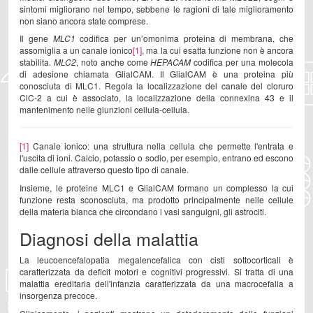
sintomi migliorano nel tempo, sebbene le ragioni di tale miglioramento
non siano ancora state comprese.
Il gene
MLC1
codifica per un’omonima proteina di membrana, che
assomiglia a un canale ionico
[1]
, ma la cui esatta funzione non è ancora
stabilita.
MLC2
, noto anche come
HEPACAM
codifica per una molecola
di adesione chiamata GlialCAM. Il GlialCAM è una proteina più
conosciuta di MLC1. Regola la localizzazione del canale del cloruro
ClC-2 a cui è associato, la localizzazione della connexina 43 e il
mantenimento nelle giunzioni cellula-cellula.
[1]
Canale ionico: una struttura nella cellula che permette l'entrata e
l'uscita di ioni. Calcio, potassio o sodio, per esempio, entrano ed escono
dalle cellule attraverso questo tipo di canale.
Insieme, le proteine MLC1 e GlialCAM formano un complesso la cui
funzione resta sconosciuta, ma prodotto principalmente nelle cellule
della materia bianca che circondano i vasi sanguigni, gli astrociti.
Diagnosi della malattia
La leucoencefalopatia megalencefalica con cisti sottocorticali è
caratterizzata da deficit motori e cognitivi progressivi. Si tratta di una
malattia ereditaria dell'infanzia caratterizzata da una macrocefalia a
insorgenza precoce.