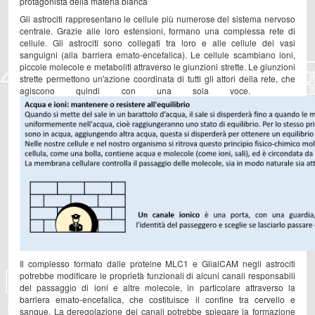
protagonista della materia bianca
Gli astrociti rappresentano le cellule più numerose del sistema nervoso
centrale. Grazie alle loro estensioni, formano una complessa rete di
cellule. Gli astrociti sono collegati tra loro e alle cellule dei vasi
sanguigni (alla barriera emato-encefalica). Le cellule scambiano ioni,
piccole molecole e metaboliti attraverso le giunzioni strette. Le giunzioni
strette permettono un'azione coordinata di tutti gli attori della rete, che
agiscono quindi con una sola voce.
Il complesso formato dalle proteine MLC1 e GlialCAM negli astrociti
potrebbe modificare le proprietà funzionali di alcuni canali responsabili
del passaggio di ioni e altre molecole, in particolare attraverso la
barriera emato-encefalica, che costituisce il confine tra cervello e
sangue. La deregolazione dei canali potrebbe spiegare la formazione