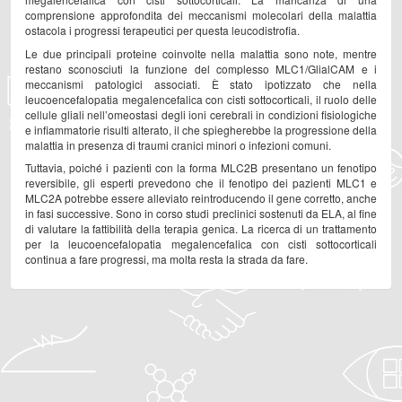
comprensione approfondita dei meccanismi molecolari della malattia
ostacola i progressi terapeutici per questa leucodistrofia.
Le due principali proteine coinvolte nella malattia sono note, mentre
restano sconosciuti la funzione del complesso MLC1/GlialCAM e i
meccanismi patologici associati. È stato ipotizzato che nella
leucoencefalopatia megalencefalica con cisti sottocorticali, il ruolo delle
cellule gliali nell’omeostasi degli ioni cerebrali in condizioni fisiologiche
e infiammatorie risulti alterato, il che spiegherebbe la progressione della
malattia in presenza di traumi cranici minori o infezioni comuni.
Tuttavia, poiché i pazienti con la forma MLC2B presentano un fenotipo
reversibile, gli esperti prevedono che il fenotipo dei pazienti MLC1 e
MLC2A potrebbe essere alleviato reintroducendo il gene corretto, anche
in fasi successive. Sono in corso studi preclinici sostenuti da ELA, al fine
di valutare la fattibilità della terapia genica. La ricerca di un trattamento
per la leucoencefalopatia megalencefalica con cisti sottocorticali
continua a fare progressi, ma molta resta la strada da fare.