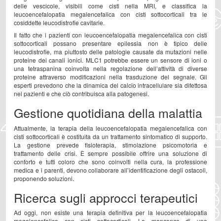
delle vescicole, visibili come cisti nella MRI, e classifica la
leucoencefalopatia megalencefalica con cisti sottocorticali tra le
cosiddette leucodistrofie cavitarie.
Il fatto che i pazienti con leucoencefalopatia megalencefalica con cisti
sottocorticali possano presentare epilessia non è tipico delle
leucodistrofie, ma piuttosto delle patologie causate da mutazioni nelle
proteine dei canali ionici. MLC1 potrebbe essere un sensore di ioni o
una tetraspanina coinvolta nella regolazione dell’attività di diverse
proteine attraverso modificazioni nella trasduzione del segnale. Gli
esperti prevedono che la dinamica del calcio intracellulare sia difettosa
nei pazienti e che ciò contribuisca alla patogenesi.
Gestione quotidiana della malattia
Attualmente, la terapia della leucoencefalopatia megalencefalica con
cisti sottocorticali è costituita da un trattamento sintomatico di supporto.
La gestione prevede fisioterapia, stimolazione psicomotoria e
trattamento delle crisi. È sempre possibile offrire una soluzione di
conforto e tutti coloro che sono coinvolti nella cura, la professione
medica e i parenti, devono collaborare all’identificazione degli ostacoli,
proponendo soluzioni.
Ricerca sugli approcci terapeutici
Ad oggi, non esiste una terapia definitiva per la leucoencefalopatia
megalencefalica con cisti sottocorticali. La mancanza di una