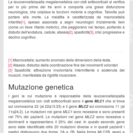
La leucoencefalopatia megalencefalica con cisti sottocorticali si verifica
per lo più prima dei tre anni e comporta una grave disfunzione
neurologica, che colpisce le funzioni motorie e cognitive. Talvolta può
portare alla morte. La malattia è caratterizzata da macrocefalia
infantile
[1]
, spesso associata a segni neurologici inizialmente lievi
(come un lieve ritardo motorio), che peggiorano nel tempo, portando a
disturbi dell'andatura, cadute, atassia
[2]
, spasticità
[3]
, crisi progressive e
declino cognitivo.
[1]
Macrocefalia: aumento anomalo delle dimensioni della testa.
[2]
Atassia: disturbo della coordinazione fine dei movimenti volontari
[3]
Spasticità: attivazione involontaria intermittente o sostenuta dei
muscoli, manifestata da rigidità muscolare.
Mutazione genetica
I geni la cui mutazione è responsabile della leucoencefalopatia
megalencefalica con cisti sottocorticali sono il
gene
che si trova
MLC1
sul cromosoma 22 (al 22q13.33) e il gene
sul cromosoma 11 (al
MLC2
11q24.2). Le mutazioni nel gene
MLC1
sono recessive e sono presenti
nel 75% dei pazienti. Le mutazioni nel gene
MLC2
sono recessive o
dominanti e rappresentano il 20% dei casi. In questo secondo gene
sono state identificate oltre 20 mutazioni diverse e in questi pazienti i
medici distinguono due forme, 2A e 2B. Nella forma MLC2B, segni e