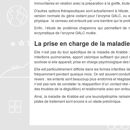
immunitaires en relation avec la préparation à la greffe, tou
D'autres options thérapeutiques sont actuellement à l'étud
version normale du gène codant pour l’enzyme GALC, ou en
physique : le cerveau est entouré par une barrière qui le prot
Enfin, l’étude de protéines chaperons qui permettent de mo
enzymatique de l’enzyme GALC mutée.
La prise en charge de la maladie
Elle n’est pas du tout spécifique de la maladie de Krabbe 
infections pulmonaires, apport calorique suffisant qui peu
scoliose si elle apparaît, prise en charge psychologique des 
Elle est particulièrement difficile dans les formes infantile
fréquemment pendant quelque mois. On est souvent conduit po
revers : les enfants sont beaucoup plus endormis et réagis
n’est pas rare de constater la réapparition d’un contact rée
des troubles de la déglutition) et relationnelle avec son ent
Ainsi, la maladie de Krabbe est une leucodystrophie rariss
pistes de traitement sont encore à un stade préclinique.