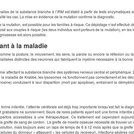
lies de la substance blanche à l’IRM est établi à partir de tests enzymatiques su
alité les cas. La mise en évidence de la mutation confirme le diagnostic.
 la mutation, est possible pour les familles à risque. Ce dépistage n’est effectué
posé aux couples à risque (les deux individus sont porteurs de la mutation), en le
rossesse est alors possible.
nt à la maladie
e la posture, le mouvement, les sens, la parole ou encore la réflexion ou la mé
ialisées distinctes des neurones qui fabriquent la myéline nécessaire à la bonne c
me affectant la substance blanche des systèmes nerveux central et périphérique. 
par la maladie de Krabbe, les lysosomes ne fonctionnent pas correctement et les d
ine) conduisent à leur disparition (mort par apoptose), entrainant la démyélini
forme infantile, l’atteinte cérébrale est déjà trop importante lorsqu’est fait le dia
t grabataire ne surviennent. Seuls de rares patients ayant soit une forme infantile
 parfois accessibles à une thérapeutique. Ce traitement est cependant aujourd
la greffe de sang de cordon. La greffe de moelle osseuse nécessite de trouver un
 évolution, mais toujours avec un laps de temps de 6 à 12 mois après que la greffe 
s cellules du donneur « attaquent » les cellules du receveur), infections sévères 