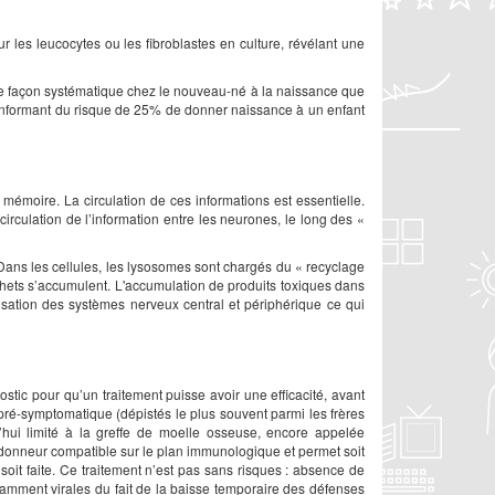
r les leucocytes ou les fibroblastes en culture, révélant une
 de façon systématique chez le nouveau-né à la naissance que
s informant du risque de 25% de donner naissance à un enfant
moire. La circulation de ces informations est essentielle.
irculation de l’information entre les neurones, le long des «
Dans les cellules, les lysosomes sont chargés du « recyclage
échets s’accumulent. L'accumulation de produits toxiques dans
sation des systèmes nerveux central et périphérique ce qui
gnostic pour qu’un traitement puisse avoir une efficacité, avant
 pré-symptomatique (dépistés le plus souvent parmi les frères
’hui limité à la greffe de moelle osseuse, encore appelée
 donneur compatible sur le plan immunologique et permet soit
soit faite. Ce traitement n’est pas sans risques : absence de
notamment virales du fait de la baisse temporaire des défenses