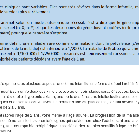
exprime sous plusieurs aspects: une forme infantile, une forme à début tardif (infan
le nourrisson entre deux et six mois et évolue en trois stades caractéristiques. Le
 la tête droite (hypotonie axiale), une perte des fonctions intellectuelles acquises,
ues et des crises convulsives. Le dernier stade est plus calme, l’enfant devient h
ge de 2 à 3 ans.
 (après l’âge de 2 ans, voire même à l’âge adulte). La progression de la maladie
d’une même famille. Les premiers signes qui surviennent chez l’adulte sont une fa
e), une neuropathie périphérique, associés à des troubles sensitifs à type de brûl
'adulte.