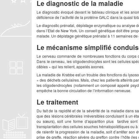
Le diagnostic de la maladie
Le diagnostic évoqué devant le tableau clinique et les anoma
déficience de l’activité de la protéine GALC dans la quasi tot
Le diagnostic prénatal, dépistage enzymatique ou analyse de
dans l’Etat de New York. Un conseil génétique doit être pro
malade. Un dépistage génétique prénatal à 11 semaines de g
Le mécanisme simplifié conduisa
Le cerveau commande de nombreuses fonctions du corps comm
Dans le cerveau, les oligodendrocytes sont les cellules spéc
câbles » qui les relient, appelés axones.
La maladie de Krabbe est un trouble des fonctions du lysoso
» des déchets cellulaires. Mais, chez les patients atteints 
les oligodendrocytes (notamment un composé appelé psychos
empêche la bonne circulation de l’information nerveuse.
Le traitement
Du fait de la rapidité et de la sévérité de la maladie dans sa 
que des lésions cérébrales irréversibles conduisant à un éta
ou sœurs), soit une forme d’apparition plus tardive sont
transplantation des cellules souches hématopoïétiques ou à 
de ralentir la progression de la maladie, soit d’arrêter son
prise de greffe, réaction sévère du greffon contre l’hôte (le