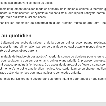
te complication pouvant conduire au décès.
e, mais uniquement dans des modèles animaux de la maladie, comme la thérapie gén
core le remplacement enzymatique qui consiste à leur injecter l’enzyme normale
ège, mais qui limite aussi son accès.
difier les anomalies de conformation d’une protéine mutée pourrait être une pi
 au quotidien
: traitement des accès de raideur et de la douleur qui les accompagne, rééducatio
t nécessiter une alimentation par sonde gastrique ou gastrostomie (sonde directe
frères et sœurs et des parents.
s de maladie de Krabbe où des accès d’hypertonie source de douleurs pour le jeune 
ur soulager la douleur des enfants qui reste une priorité, à proposer une escala
sent beaucoup moins à l’entourage. Ces accès douloureux et de fièvre disparaissen
l et même d’une petite amélioration motrice. A ce stade, la prise en charge nutriti
ourage est fondamentale pour maximaliser le confort des enfants.
ime, mais particulièrement sévère dans sa forme infantile pour laquelle nous som