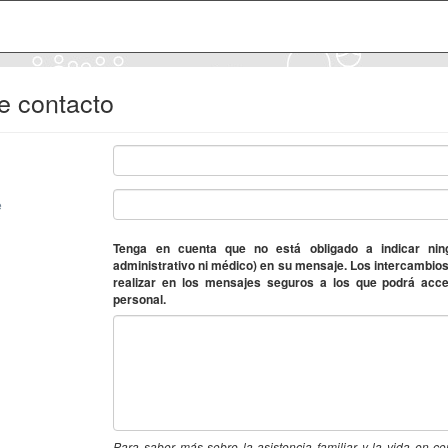
e contacto
e
Tenga en cuenta que no está obligado a indicar nin
administrativo ni médico) en su mensaje. Los intercambios
realizar en los mensajes seguros a los que podrá acc
personal.
Para saber más sobre la asistencia familiar y la vida en c